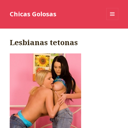
Chicas Golosas
MENÚ
Y
WIDGETS
Lesbianas tetonas