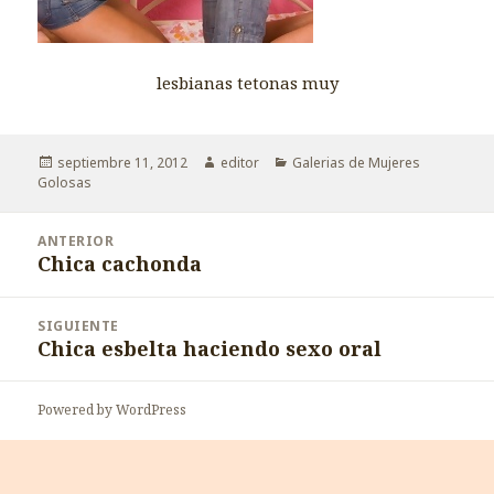
lesbianas tetonas muy
Publicado
Autor
Categorías
septiembre 11, 2012
editor
Galerias de Mujeres
el
Golosas
Navegación
ANTERIOR
de
Chica cachonda
Entrada
entradas
anterior:
SIGUIENTE
Chica esbelta haciendo sexo oral
Entrada
siguiente:
Powered by WordPress